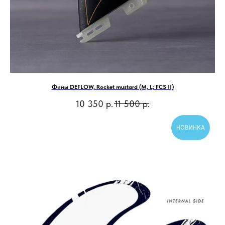
Фины DEFLOW, Rocket mustard (M, L; FCS II)
10 350
р.
11 500
р.
НОВИНКА