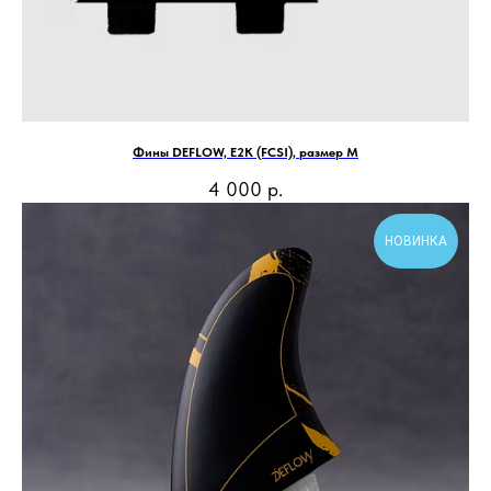
Фины DEFLOW, E2K (FCSI), размер М
4 000
р.
НОВИНКА