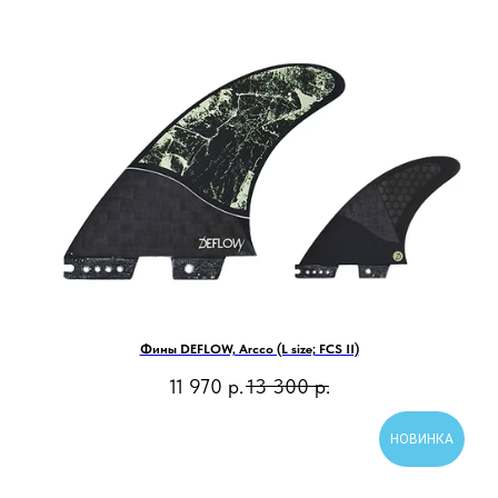
Фины DEFLOW, Arcco (L size; FCS II)
11 970
р.
13 300
р.
НОВИНКА