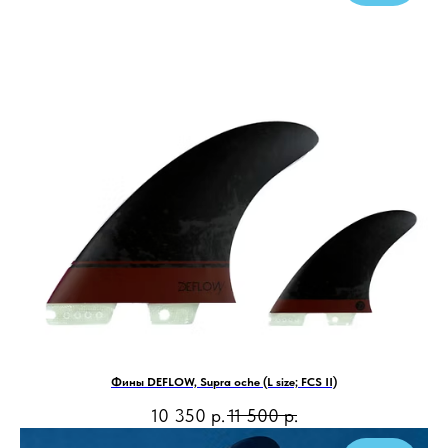
Фины DEFLOW, Supra oche (L size; FCS II)
10 350
р.
11 500
р.