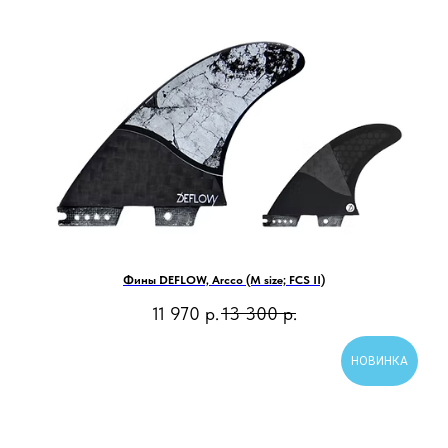
Фины DEFLOW, Arcco (M size; FCS II)
11 970
р.
13 300
р.
НОВИНКА