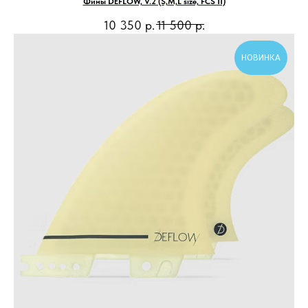
Фины DEFLOW, V.2 (S,M,L size, FCS II)
10 350
р.
11 500
р.
НОВИНКА