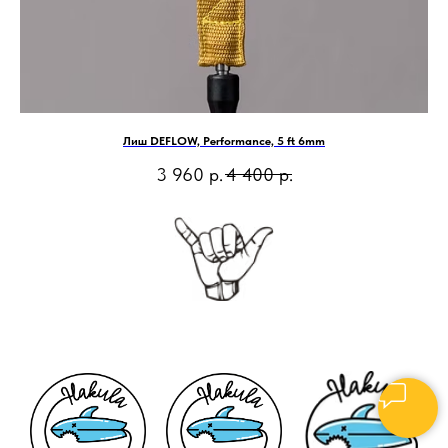
Лиш DEFLOW, Performance, 5 ft 6mm
3 960
р.
4 400
р.