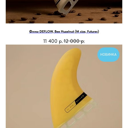
Фины DEFLOW, Bee Huzelnut (M size, Futures)
11 400
р.
12 000
р.
НОВИНКА